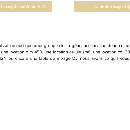
 Enregistreur Zoom H2N
Table de Mixage DJ
aisson acoustique pour groupe électrogène, une location denon dj p
 une location djm 450, une location cellule sm6, une location cdj 
H2N ou encore une table de mixage DJ, nous avons ce qu’il vous f
© animation-evenement.ch
ation
t