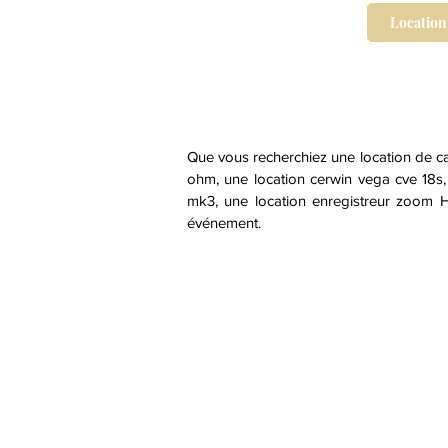
Location
Que vous recherchiez une location de c
ohm, une location cerwin vega cve 18s,
mk3, une location enregistreur zoom 
événement.
Conditions générales
Organisation par Catégorie d'anim
Organisation par Ville
Organisation par type d'événemen
Blog