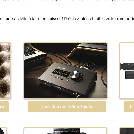
z une activité à faire en suisse. N’hésitez plus et faites votre demand
Location Caisson Acoustique pour Groupe Electrogene
Location Carte Son Apollo
L