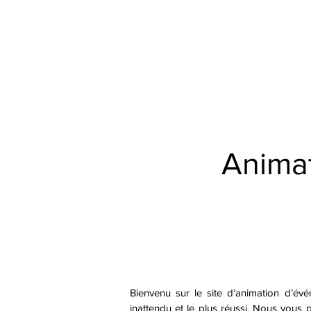
Accueil
Par Ville
Catégories d'animations
Espace Prestataire V2
Animat
Bienvenu sur le site d’animation d’év
inattendu et le plus réussi. Nous vous 