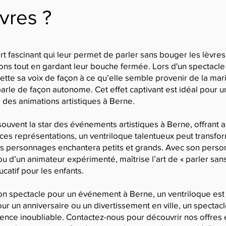
vres ?
rt fascinant qui leur permet de parler sans bouger les lèvres
ns tout en gardant leur bouche fermée. Lors d'un spectacle v
jette sa voix de façon à ce qu’elle semble provenir de la m
 parle de façon autonome. Cet effet captivant est idéal pour 
 des animations artistiques à Berne.
souvent la star des événements artistiques à Berne, offrant 
 ces représentations, un ventriloque talentueux peut transf
es personnages enchantera petits et grands. Avec son personna
 ou d’un animateur expérimenté, maîtrise l’art de « parler san
catif pour les enfants.
n spectacle pour un événement à Berne, un ventriloque est u
pour un anniversaire ou un divertissement en ville, un spectac
ience inoubliable. Contactez-nous pour découvrir nos offres