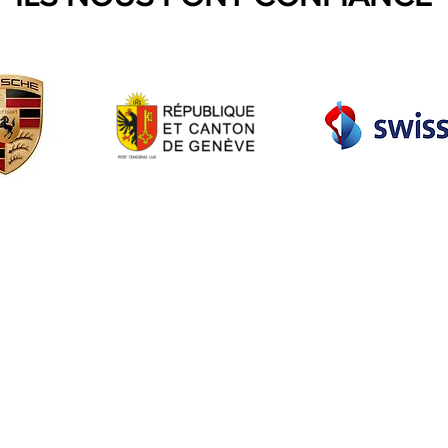
© animation-evenement.ch
ation
t