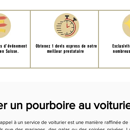
ns d'événement
Obtenez 1 devis express de notre
Exclusivi
en Suisse.
meilleur prestataire
nombreus
 un pourboire au voiturie
appel à un service de voiturier est une manière raffinée de 
ls que des mariages, des galas ou des soirées privées. 