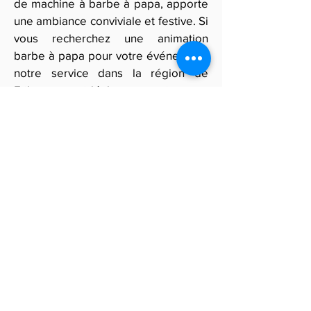
de machine à barbe à papa, apporte
une ambiance conviviale et festive. Si
vous recherchez une animation
barbe à papa pour votre événement,
notre service dans la région de
Fribourg est idéal pour captiver vos
invités avec ce doux plaisir
gourmand.
Pour organiser une animation
réussie, remplissez notre formulaire
en ligne et recevez des offres
personnalisées de nos partenaires
de location de machine à barbe à
papa.
Obtenir des devis gratuits