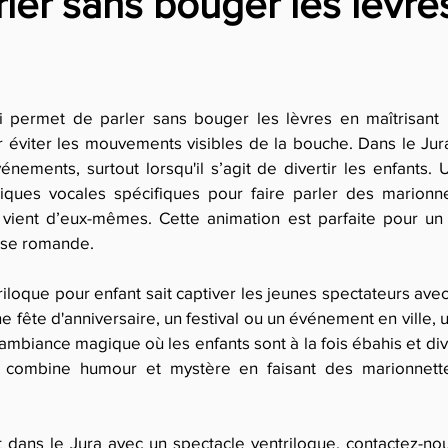
er sans bouger les lèvres
ui permet de parler sans bouger les lèvres en maîtrisant 
 éviter les mouvements visibles de la bouche. Dans le Jura
nements, surtout lorsqu'il s’agit de divertir les enfants.
hniques vocales spécifiques pour faire parler des mario
ix vient d’eux-mêmes. Cette animation est parfaite pour u
isse romande.
loque pour enfant sait captiver les jeunes spectateurs av
ne fête d'anniversaire, un festival ou un événement en ville,
ambiance magique où les enfants sont à la fois ébahis et dive
i combine humour et mystère en faisant des marionnette
dans le Jura avec un spectacle ventriloque, contactez-no