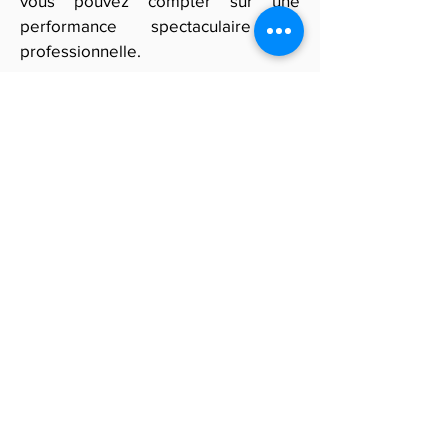
vous pouvez compter sur une
performance spectaculaire et
professionnelle.
Pour recevoir des offres
personnalisées et être mis en contact
avec les meilleurs cracheurs de feu
dans le Jura, remplissez notre
formulaire. Vous recevrez plusieurs
propositions adaptées à votre
événement et pourrez choisir la
prestation idéale pour créer un
moment mémorable.
Obtenir des devis gratuits
ILS NOUS FONT