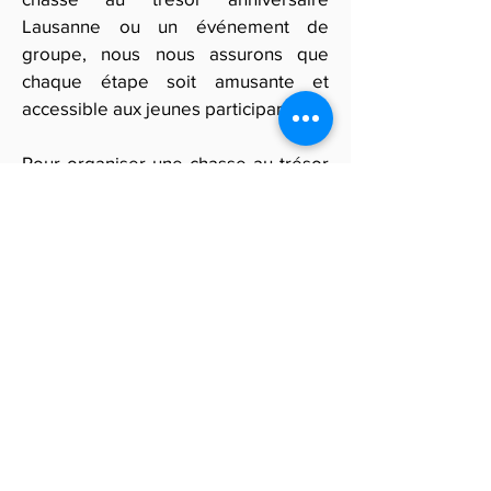
Lausanne ou un événement de
groupe, nous nous assurons que
chaque étape soit amusante et
accessible aux jeunes participants.
Pour organiser une chasse au trésor
Lausanne pour les enfants avec des
indices créatifs et adaptés,
remplissez notre formulaire en ligne.
Nous vous fournirons un devis
personnalisé pour un service
complet, comprenant la création des
indices et une animation
professionnelle qui garantit une
aventure inoubliable pour les petits
explorateurs.
Obtenir des devis gratuits