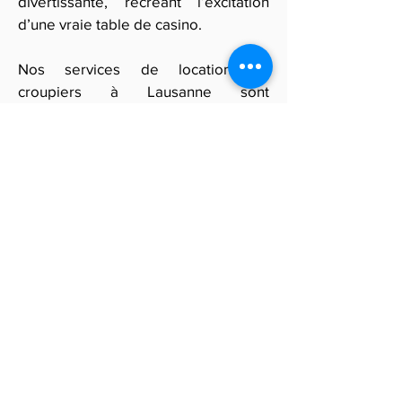
divertissante, recréant l’excitation
d’une vraie table de casino.
Nos services de location de
croupiers à Lausanne sont
disponibles pour animer vos
événements et offrir une expérience
mémorable. Remplissez notre
formulaire en ligne pour obtenir un
devis personnalisé et garantir une
animation de qualité avec des
croupiers en Suisse, apportant
l’expertise et le charme d’un casino à
vos invités pour une soirée
inoubliable.
Obtenir des devis gratuits