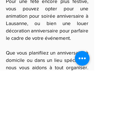
Pour une fête encore plus festive,
vous pouvez opter pour une
animation pour soirée anniversaire à
Lausanne, ou bien une louer
décoration anniversaire pour parfaire
le cadre de votre événement.
Que vous planifiiez un anniversaire à
domicile ou dans un lieu spécifique,
nous vous aidons à tout organiser.
Vous trouverez également des
magasins anniversaire Lausanne où
vous pourrez compléter vos
préparatifs. Enfin, pour capturer ces
moments spéciaux, nos services
incluent la possibilité d’ajouter un
photomaton pour anniversaire et un
photographe pour anniversaire.