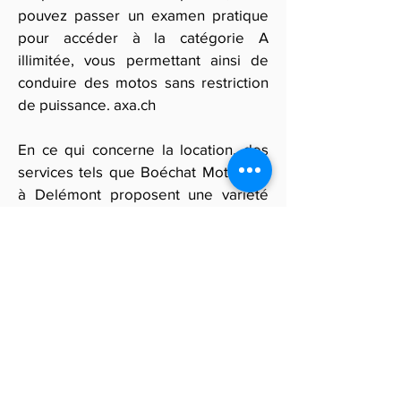
pouvez passer un examen pratique
pour accéder à la catégorie A
illimitée, vous permettant ainsi de
conduire des motos sans restriction
de puissance.
axa.ch
En ce qui concerne la location, des
services tels que
Boéchat Moto Sàrl
à Delémont proposent une variété
de motos à louer dans le Jura. Les
conditions de location exigent
généralement la présentation du
permis approprié correspondant à la
puissance de la moto souhaitée. Il est
donc essentiel de s'assurer que vous
détenez le permis adéquat avant de
procéder à la location d'une moto de
plus de 35 kW.