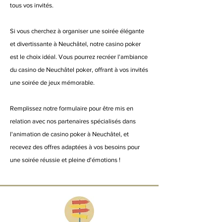
tous vos invités.
Si vous cherchez à organiser une soirée élégante
et divertissante à Neuchâtel, notre casino poker
est le choix idéal. Vous pourrez recréer l'ambiance
du casino de Neuchâtel poker, offrant à vos invités
une soirée de jeux mémorable.
Remplissez notre formulaire pour être mis en
relation avec nos partenaires spécialisés dans
l'animation de casino poker à Neuchâtel, et
recevez des offres adaptées à vos besoins pour
une soirée réussie et pleine d'émotions !