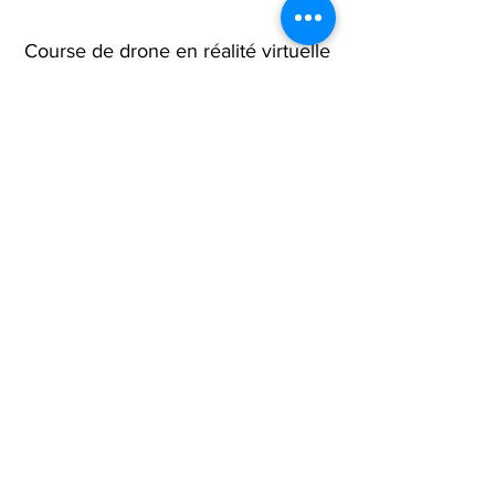
Course de drone en réalité virtuelle
Genève
Course de drone en réalité virtuelle
Lausanne
Course de drone en réalité virtuelle
Vaud