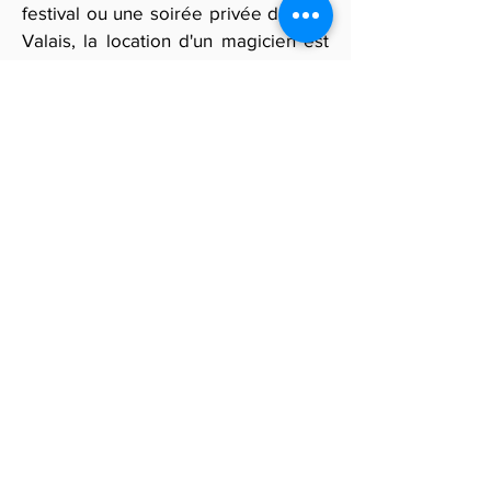
festival ou une soirée privée dans le
Valais, la location d'un magicien est
une excellente manière de divertir
vos invités. Vous pouvez aussi opter
pour un magicien pour mariage ou un
magicien pour anniversaire afin de
rendre votre événement encore plus
mémorable.
Remplissez notre formulaire pour
être mis en contact avec les meilleurs
magiciens du Valais et recevoir des
offres personnalisées. Que ce soit
pour un spectacle de magie ou une
animation magie lors de votre
événement, nos magiciens vous
garantiront un moment exceptionnel
et inoubliable.