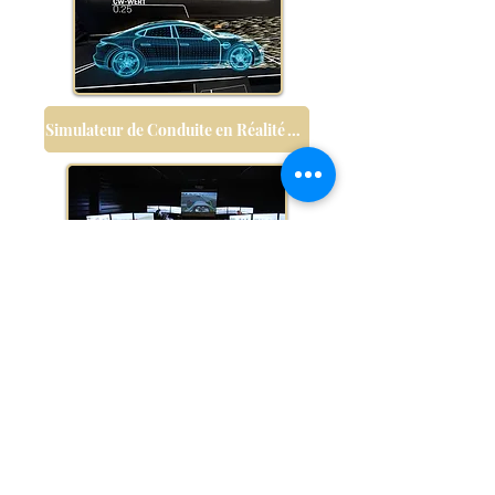
Simulateur de Conduite en Réalité Virtuelle
Simulateur F1 sur Vérins